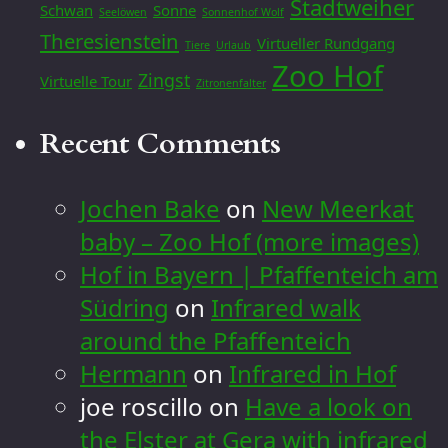
Stadtweiher
Schwan
Sonne
Seelöwen
Sonnenhof Wolf
Theresienstein
Virtueller Rundgang
Tiere
Urlaub
Zoo Hof
Zingst
Virtuelle Tour
Zitronenfalter
Recent Comments
Jochen Bake
on
New Meerkat
baby – Zoo Hof (more images)
Hof in Bayern | Pfaffenteich am
Südring
on
Infrared walk
around the Pfaffenteich
Hermann
on
Infrared in Hof
joe roscillo
on
Have a look on
the Elster at Gera with infrared