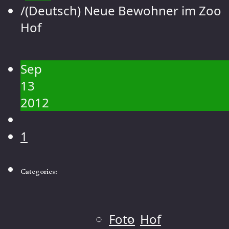
Contact
/
(Deutsch) Neue Bewohner im Zoo
Gallery
Hof
People
Landscape
Sep
Flowers
13
Animals
2012
Macro
1
Categories:
Foto
Hof