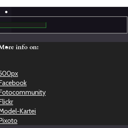
More info on:
500px
Facebook
Fotocommunity
Flickr
Model-Kartei
Pixoto