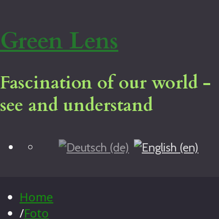
Green Lens
Fascination of our world -
see and understand
Blog
Home
Virtual tour
Legal notice
Home
About me
/
Foto