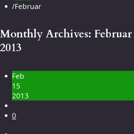
Kontakt
/
Februar
Galerie
Menschen
Monthly Archives:
Februar
Landschaft
Blumen
2013
Tiere
Makro
Feb
15
2013
0