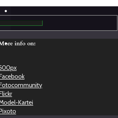
More info on:
500px
Facebook
Fotocommunity
Flickr
Model-Kartei
Pixoto