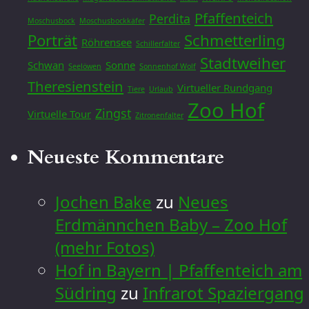
Pfaffenteich
Perdita
Moschusbock
Moschusbockkäfer
Porträt
Schmetterling
Röhrensee
Schillerfalter
Stadtweiher
Schwan
Sonne
Seelöwen
Sonnenhof Wolf
Theresienstein
Virtueller Rundgang
Tiere
Urlaub
Zoo Hof
Zingst
Virtuelle Tour
Zitronenfalter
Neueste Kommentare
Jochen Bake
zu
Neues
Erdmännchen Baby – Zoo Hof
(mehr Fotos)
Hof in Bayern | Pfaffenteich am
Südring
zu
Infrarot Spaziergang