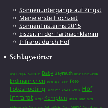
Sonnenuntergänge auf Zingst
Meine erste Hochzeit
Sonnenfinsternis 2015
Eiszeit in der Partnachklamm
Infrarot durch Hof
Schlagwörter
Baby
Bayreuth
500px
Allgäu
Australien
Botanischer Garten
Erdmännchen
Foto
Eremitage
Felsen
Hof
Fotoshooting
Fränkische Schweiz
Galerie
Infrarot
Kempten
Kampf
Kleiner Fuchs
Käfer
Makro
Küchenschelle
Magerrasen Perlmuttfalter
Main
Monoslideshow