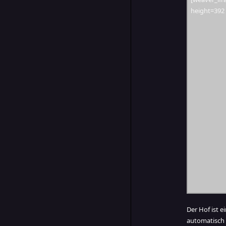
height=392 
Der Hof ist 
automatisch 