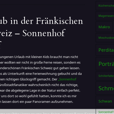
Küchensche
Magerrasen 
ub in der Fränkischen
Makro
eiz – Sonnenhof
Moschusbo
f
Perdita
lungenen Urlaub mit kleinen Kids braucht man nicht
Portr
aher wollten wir nicht in große Ferne reisen, sondern es
underschönen Fränkischen Schweiz gut gehen lassen.
s als Unterkunft eine Ferienwohnung gebucht und da
Schillerfalte
nen richtigen Glücksgriff gemacht. Der
„Sonnenhof
 Großstadtfanatiker wahrscheinlich nicht das richtige,
Schme
war die abgelegene Lage in der Natur einfach perfekt.
uns dort so wohl gefühlt hatten, konnte ich es mir
Schwan
n lassen dort ein paar Panoramen aufzunehmen.
Sonnenhof 
rame src=’http://www.gruene-linse.de/wp-content/Panos/Sonnenhof/Sonnen