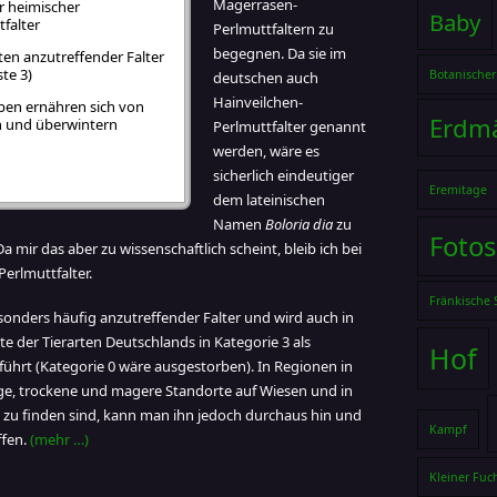
Magerrasen-
er heimischer
Baby
tfalter
Perlmuttfaltern zu
begegnen. Da sie im
ten anzutreffender Falter
ste 3)
Botanischer
deutschen auch
Hainveilchen-
pen ernähren sich von
Erdm
n und überwintern
Perlmuttfalter genannt
werden, wäre es
sicherlich eindeutiger
Eremitage
dem lateinischen
Namen
Boloria dia
zu
Foto
 mir das aber zu wissenschaftlich scheint, bleib ich bei
erlmuttfalter.
Fränkische 
esonders häufig anzutreffender Falter und wird auch in
te der Tierarten Deutschlands in Kategorie 3 als
Hof
führt (Kategorie 0 wäre ausgestorben). In Regionen in
e, trockene und magere Standorte auf Wiesen und in
zu finden sind, kann man ihn jedoch durchaus hin und
Kampf
ffen.
(mehr …)
Kleiner Fuc