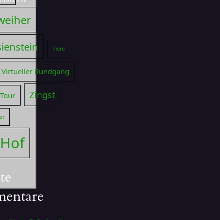
weiher
ienstein
Tiere
Virtueller Rundgang
Zingst
 Tour
er
 Hof
te
entare