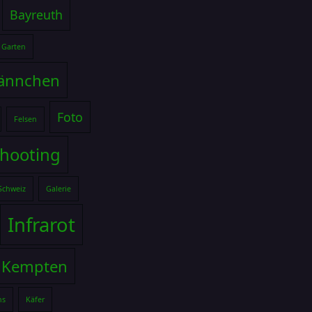
Bayreuth
 Garten
ännchen
Foto
Felsen
shooting
Schweiz
Galerie
Infrarot
Kempten
hs
Käfer