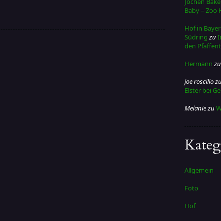
Jochen Bake
Baby – Zoo 
Hof in Bayer
Südring
zu
I
den Pfaffent
Hermann
z
joe roscillo
z
Elster bei G
Melanie
zu
W
Kateg
Allgemein
Foto
Hof