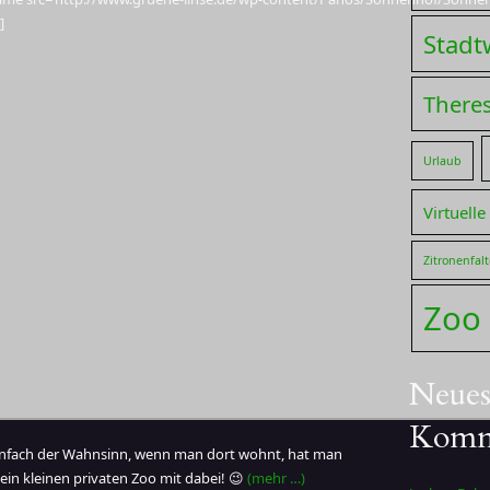
]
Stadt
Theres
Urlaub
Virtuelle
Zitronenfalt
Zoo
Neues
Komm
einfach der Wahnsinn, wenn man dort wohnt, hat man
ein kleinen privaten Zoo mit dabei! 😉
(mehr …)