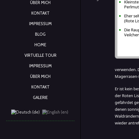
Kleinst
ÜBER MICH
Perlmut
KONTAKT
Eher sel
(Rote Li
IMPRESSUM
Die Rau
BLOG
Veilche
HOME
VIRTUELLE TOUR
IMPRESSUM
verwenden. Da
Magerrasen-P
ÜBER MICH
KONTAKT
Er ist kein b
der Roten Lis
GALERIE
gefährdet ge
denen sonnig
Waldrändern 
wieder antre