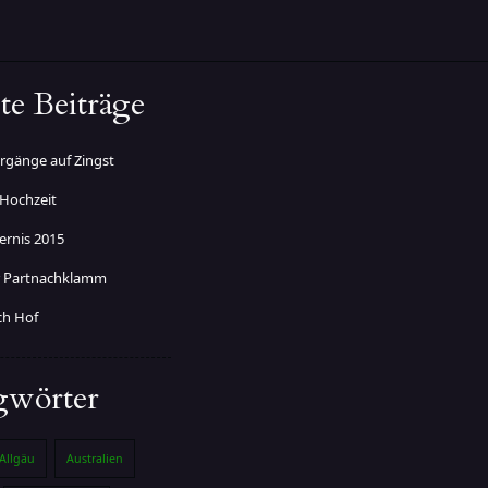
te Beiträge
gänge auf Zingst
 Hochzeit
ernis 2015
er Partnachklamm
ch Hof
gwörter
Allgäu
Australien