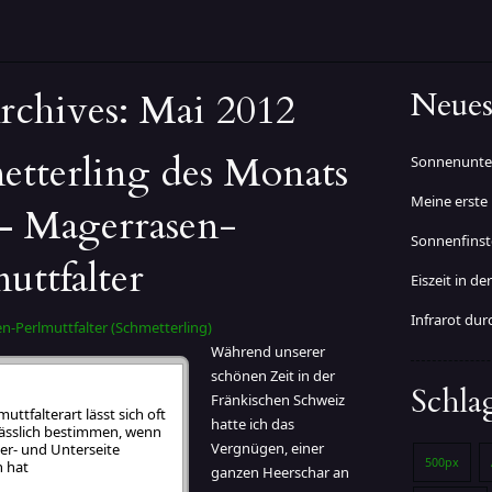
rchives:
Mai 2012
Neues
etterling des Monats
Sonnenunter
Meine erste
– Magerrasen-
Sonnenfinst
uttfalter
Eiszeit in d
Infrarot dur
Während unserer
schönen Zeit in der
ox:
…mal schnell kapiert
Schla
Fränkischen Schweiz
muttfalterart lässt sich oft
hatte ich das
lässlich bestimmen, wenn
Vergnügen, einer
r- und Unterseite
500px
 hat
ganzen Heerschar an