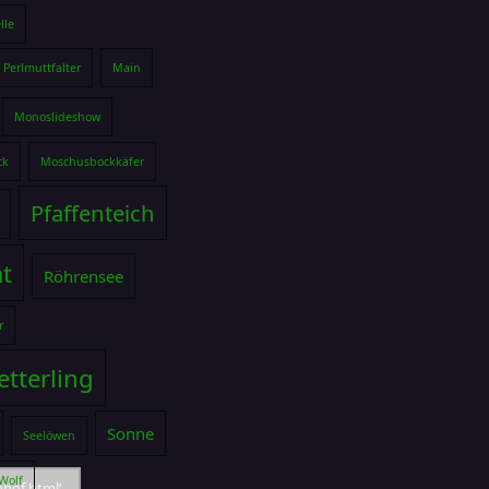
lle
Perlmuttfalter
Main
Monoslideshow
ck
Moschusbockkäfer
Pfaffenteich
ät
Röhrensee
r
tterling
Sonne
Seelöwen
Wolf
hof.html‘