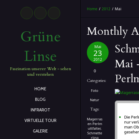
Home
/
2012
/
Mai
Monthly A
Grüne
Schm
Mai
Linse
23
Mai 
2012
Faszination unserer Welt - sehen
0
Perlm
und verstehen
Categories:
HOME
Foto
BLOG
Natur
Clever-B
Tags:
INFRAROT
Die Perl
Magerras
VIRTUELLE TOUR
nur ver
en Perlm
man Obe
uttfalter
,
GALERIE
gesehen
Schmette
rling