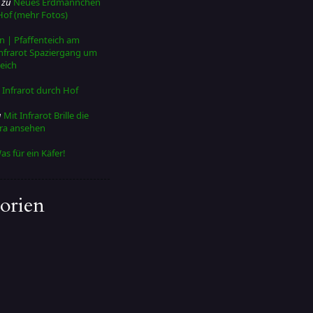
zu
Neues Erdmännchen
Hof (mehr Fotos)
n | Pfaffenteich am
nfrarot Spaziergang um
eich
u
Infrarot durch Hof
u
Mit Infrarot Brille die
era ansehen
as für ein Käfer!
orien