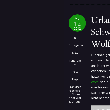
Urla
Mai
12
Schw
2012
0
Wol
Categories:
Foto
Für einen ge
allzu viel. D
Panoram
a
uns in der w
Wir haben un
Reise
hatten wir ei
Tags:
Wolf“
ist für
Fränkisch
aber für uns 
e Schwei
Nachdem wir 
z
,
Sonne
nicht nehme
nhof Wol
f
,
Urlaub
[weaver_if