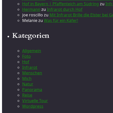
Hof in Bayern | Pfaffenteich am Südring
zu
Inf
Hermann
zu
Infrarot durch Hof
joe roscillo
zu
Mit Infrarot Brille die Elster bei
Melanie
zu
Was für ein Käfer!
Kategorien
Allgemein
Foto
Hof
Infrarot
Menschen
Mich
Natur
Panorama
Reise
Virtuelle Tour
Wordpress