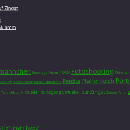
f Zingst
5
chklamm
Fotoshooting
dmännchen
Foto
Eremitage
Felsen
Fränkisch
Port
Pfaffenteich
Perdita
ideshow
Moschusbock
Moschusbockkäfer
Zingst
Virtueller Rundgang
Virtuelle Tour
Tiere
Urlaub
Zitronenfalter
 Hof (mehr Fotos)