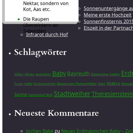
Nektar, sondern von
Sonnenuntergänge au
Kot, Aas etc.
Meine erste Hochzeit
Die Raupen
Sonnenfinsternis 201
überwintern an
Eiszeit in der Partna
Salweiden
Infrarot durch Hof
Schlagwörter
Er
Baby
Bayreuth
500px
Allgäu
Australien
Botanischer Garten
Makro
Fuchs
Käfer
Küchenschelle
Magerrasen Perlmuttfalter
Main
Monosl
Stadtweiher
Theresienstein
Sonne
Sonnenhof Wolf
Neueste Kommentare
Jochen Bake
zu
Neues Erdmännchen Baby – Zoo