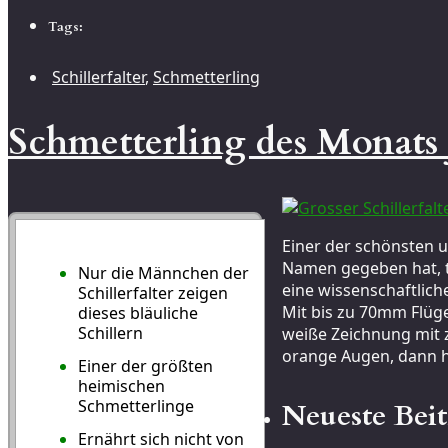
Tags:
Schillerfalter
,
Schmetterling
Schmetterling des Monats J
Clever-Box:
…mal schnell
Einer der schönsten un
kapiert
Namen gegeben hat, tr
Nur die Männchen der
eine wissenschaftliche
Schillerfalter zeigen
Mit bis zu 70mm Flüge
dieses bläuliche
Schillern
weiße Zeichnung mit z
orange Augen, dann ha
Einer der größten
heimischen
Schmetterlinge
Neueste Bei
Ernährt sich nicht von