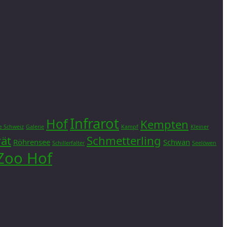
Infrarot
Hof
Kempten
e Schweiz
Galerie
Kampf
Kleiner
rät
Schmetterling
Röhrensee
Schwan
Schillerfalter
Seelöwen
Zoo Hof