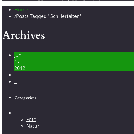
Home
/
Posts Tagged ' Schillerfalter '
Archives
Jun
17
2012
1
Categories:
Foto
Natur