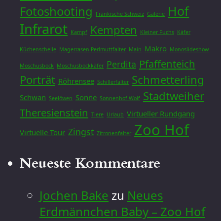
Hof
Fotoshooting
Fränkische Schweiz
Galerie
Infrarot
Kempten
Kampf
Kleiner Fuchs
Käfer
Makro
Küchenschelle
Magerrasen Perlmuttfalter
Main
Monoslideshow
Pfaffenteich
Perdita
Moschusbock
Moschusbockkäfer
Porträt
Schmetterling
Röhrensee
Schillerfalter
Stadtweiher
Schwan
Sonne
Seelöwen
Sonnenhof Wolf
Theresienstein
Virtueller Rundgang
Tiere
Urlaub
Zoo Hof
Zingst
Virtuelle Tour
Zitronenfalter
Neueste Kommentare
Jochen Bake
zu
Neues
Erdmännchen Baby – Zoo Hof