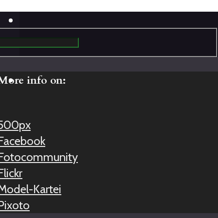
More info on:
500px
Facebook
Fotocommunity
Flickr
Model-Kartei
Pixoto