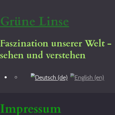
Grüne Linse
Faszination unserer Welt -
sehen und verstehen
Blog
Home
Virtuelle Tour
Impressum
Impressum
Über mich