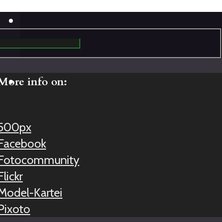
More info on:
500px
Facebook
Fotocommunity
Flickr
Model-Kartei
Pixoto