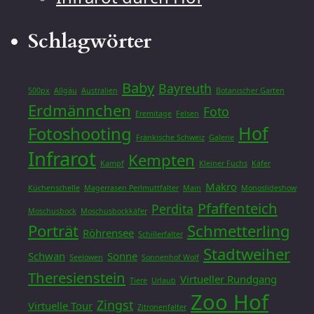
Schlagwörter
Baby
Bayreuth
500px
Allgäu
Australien
Botanischer Garten
Erdmännchen
Foto
Eremitage
Felsen
Hof
Fotoshooting
Fränkische Schweiz
Galerie
Infrarot
Kempten
Kampf
Kleiner Fuchs
Käfer
Makro
Küchenschelle
Magerrasen Perlmuttfalter
Main
Monoslideshow
Pfaffenteich
Perdita
Moschusbock
Moschusbockkäfer
Porträt
Schmetterling
Röhrensee
Schillerfalter
Stadtweiher
Schwan
Sonne
Seelöwen
Sonnenhof Wolf
Theresienstein
Virtueller Rundgang
Tiere
Urlaub
Zoo Hof
Zingst
Virtuelle Tour
Zitronenfalter