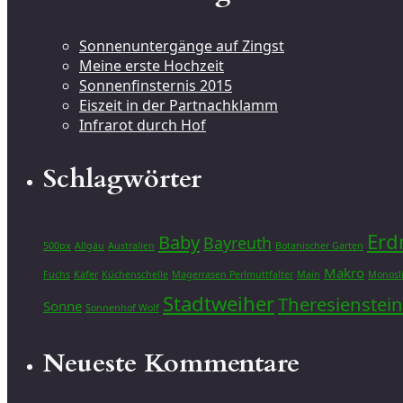
Sonnenuntergänge auf Zingst
Meine erste Hochzeit
Sonnenfinsternis 2015
Eiszeit in der Partnachklamm
Infrarot durch Hof
Schlagwörter
Er
Baby
Bayreuth
500px
Allgäu
Australien
Botanischer Garten
Makro
Fuchs
Käfer
Küchenschelle
Magerrasen Perlmuttfalter
Main
Monosl
Stadtweiher
Theresienstein
Sonne
Sonnenhof Wolf
Neueste Kommentare