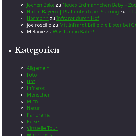
Jochen Bake
zu
Neues Erdmännchen Baby – Zoo
Hof in Bayern | Pfaffenteich am Südring
zu
Inf
Hermann
zu
Infrarot durch Hof
joe roscillo
zu
Mit Infrarot Brille die Elster bei
Melanie
zu
Was für ein Käfer!
Kategorien
Allgemein
Foto
Hof
Infrarot
Menschen
Mich
Natur
Panorama
Reise
Virtuelle Tour
Wordpress