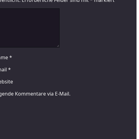
entlicht.
Erforderliche Felder sind mit
*
markiert
ame
*
ail
*
bsite
gende Kommentare via E-Mail.