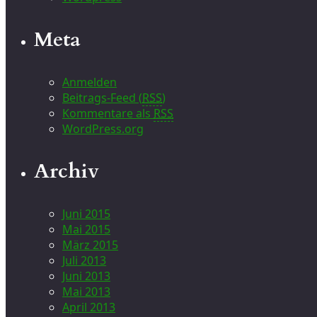
Meta
Anmelden
Beitrags-Feed (
RSS
)
Kommentare als
RSS
WordPress.org
Archiv
Juni 2015
Mai 2015
März 2015
Juli 2013
Juni 2013
Mai 2013
April 2013