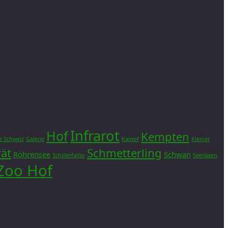
Infrarot
Hof
Kempten
e Schweiz
Galerie
Kampf
Kleiner
rät
Schmetterling
Röhrensee
Schwan
Schillerfalter
Seelöwen
Zoo Hof