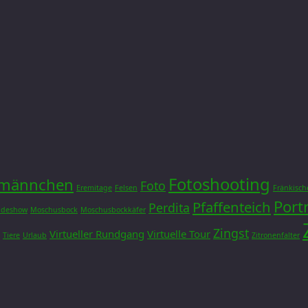
Fotoshooting
dmännchen
Foto
Eremitage
Felsen
Fränkisch
Port
Pfaffenteich
Perdita
ideshow
Moschusbock
Moschusbockkäfer
Zingst
Virtueller Rundgang
Virtuelle Tour
Tiere
Urlaub
Zitronenfalter