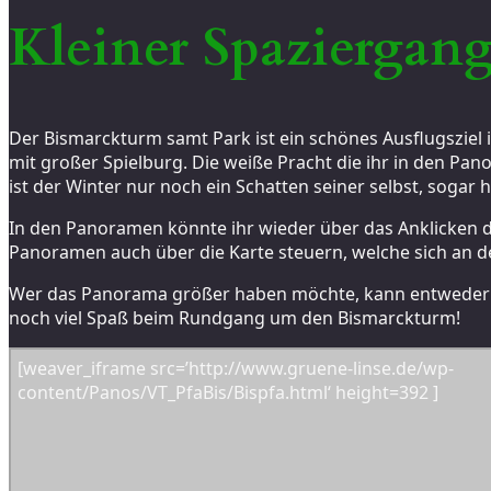
Kleiner Spaziergan
Der Bismarckturm samt Park ist ein schönes Ausflugsziel i
mit großer Spielburg. Die weiße Pracht die ihr in den Pan
ist der Winter nur noch ein Schatten seiner selbst, sogar h
In den Panoramen könnte ihr wieder über das Anklicken d
Panoramen auch über die Karte steuern, welche sich an der
Wer das Panorama größer haben möchte, kann entweder
noch viel Spaß beim Rundgang um den Bismarckturm!
[weaver_iframe src=’http://www.gruene-linse.de/wp-
content/Panos/VT_PfaBis/Bispfa.html‘ height=392 ]