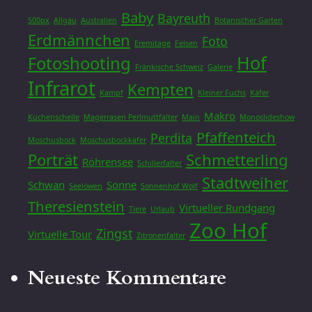
Baby
Bayreuth
500px
Allgäu
Australien
Botanischer Garten
Erdmännchen
Foto
Eremitage
Felsen
Hof
Fotoshooting
Fränkische Schweiz
Galerie
Infrarot
Kempten
Kampf
Kleiner Fuchs
Käfer
Makro
Küchenschelle
Magerrasen Perlmuttfalter
Main
Monoslideshow
Pfaffenteich
Perdita
Moschusbock
Moschusbockkäfer
Porträt
Schmetterling
Röhrensee
Schillerfalter
Stadtweiher
Schwan
Sonne
Seelöwen
Sonnenhof Wolf
Theresienstein
Virtueller Rundgang
Tiere
Urlaub
Zoo Hof
Zingst
Virtuelle Tour
Zitronenfalter
Neueste Kommentare