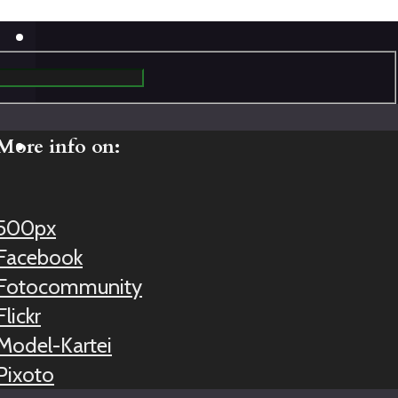
More info on:
500px
Facebook
Fotocommunity
Flickr
Model-Kartei
Pixoto