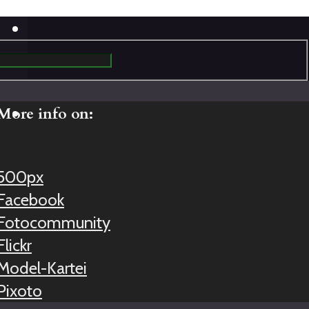
More info on:
500px
Facebook
Fotocommunity
Flickr
Model-Kartei
Pixoto