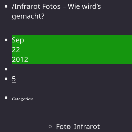
Kontakt
/
Infrarot Fotos – Wie wird’s
Galerie
gemacht?
Menschen
Landschaft
Sep
Blumen
22
Tiere
2012
Makro
5
Categories:
Foto
Infrarot