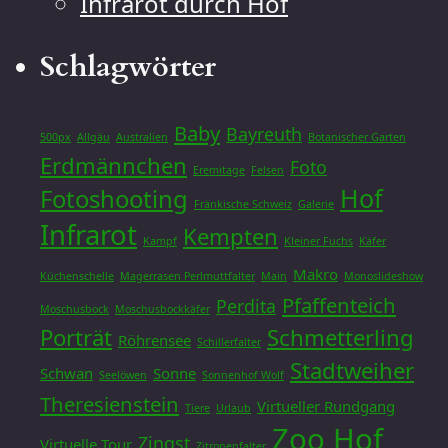
Infrarot durch Hof
Schlagwörter
Baby
Bayreuth
500px
Allgäu
Australien
Botanischer Garten
Erdmännchen
Foto
Eremitage
Felsen
Hof
Fotoshooting
Fränkische Schweiz
Galerie
Infrarot
Kempten
Kampf
Kleiner Fuchs
Käfer
Makro
Küchenschelle
Magerrasen Perlmuttfalter
Main
Monoslideshow
Pfaffenteich
Perdita
Moschusbock
Moschusbockkäfer
Porträt
Schmetterling
Röhrensee
Schillerfalter
Stadtweiher
Schwan
Sonne
Seelöwen
Sonnenhof Wolf
Theresienstein
Virtueller Rundgang
Tiere
Urlaub
Zoo Hof
Zingst
Virtuelle Tour
Zitronenfalter